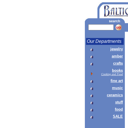
Our Departments
jewelry
amber
crafts
books
Cooking and Food
fine art
music
ceramics
stuff
food
SALE