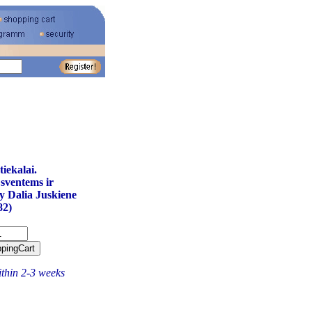
tiekalai.
sventems ir
y Dalia Juskiene
82)
ithin 2-3 weeks