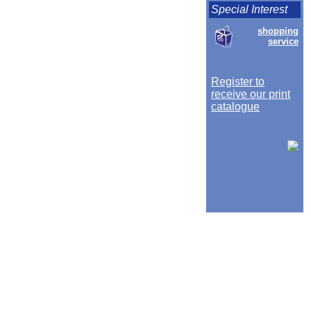
Special Interest
shopping
service
Register to
receive our print
catalogue