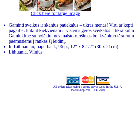
Click here for large image
Gaminti sveikus ir skanius patiekalus – tikras menas! Virti ar kepti
pagarba, linkint kiekvienam ir visiems geros sveikatos – tikra kulin
Gaminkime su polėkiu, nes maisto ruošimas be įkvėpimo tėra rutina
paėmusiems į rankas šį leidinį.
In Lithuanian, paperback, 96 p., 12" x 8-1/2" (30 x 21cm)
Lithuania, Vilnius
All orders taken using a
secure server
based in the U.S.A.
BalticShop.com, LLC 2000