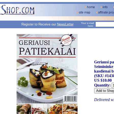
Your e-mail
Register to Receive our
NewsLetter
here:
Geriausi pa
Seimininke 
kasdienai b
(SKU #143
US $10.00
Quantity:
Delivered w