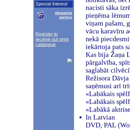
Special Interest
nacisti sāka izr
shopping
pieņēma lēmumu,
service
viņam pašam, g
vācu karavīru a
Register to
nekā piecdesmi
receive our print
catalogue
iekārtoja pats s
Kas bija Žaņa L
pārgalvība, spīt
saglabāt cilvēc
Režisora Dāvja
saņēmusi arī tr
«Labākais spēlf
«Labākais spēlf
«Labākā aktrise
In Latvian
DVD, PAL (Wor