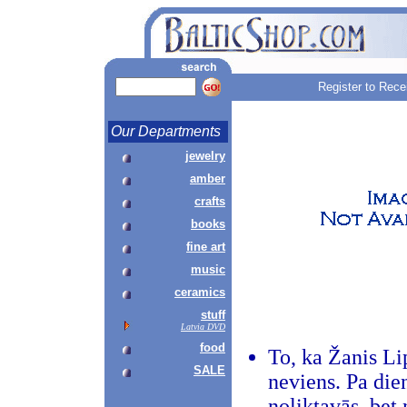
Register to Rece
Our Departments
jewelry
amber
crafts
books
fine art
music
ceramics
stuff
Latvia DVD
food
To, ka Žanis Lip
SALE
neviens. Pa dien
noliktavās, bet