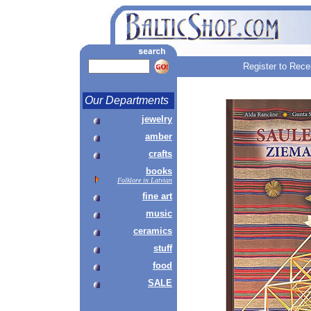
Register to Rece
Our Departments
jewelry
amber
crafts
books
Folklore in Latvian
fine art
music
ceramics
stuff
food
SALE