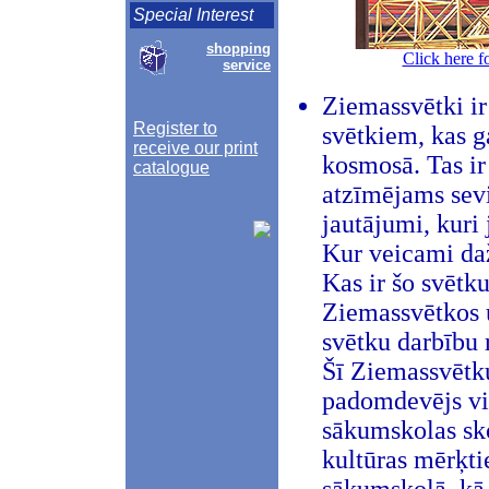
Special Interest
shopping
Click here f
service
Ziemassvētki ir
Register to
svētkiem, kas g
receive our print
kosmosā. Tas ir
catalogue
atzīmējams sevi
jautājumi, kuri 
Kur veicami daž
Kas ir šo svētk
Ziemassvētkos u
svētku darbību 
Šī Ziemassvētku
padomdevējs visi
sākumskolas sko
kultūras mērķti