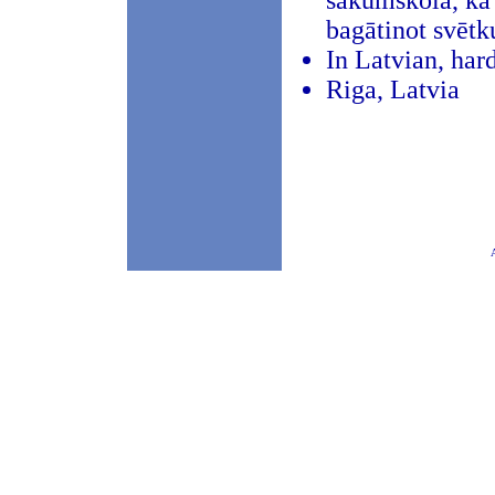
sākumskolā, kā
bagātinot svētk
In Latvian, har
Riga, Latvia