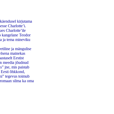
 käendusel kirjutama
esse Charlotte’i.
es Charlotte’ile
oo kangelane Teodor
ada ja tema mineviku
etiline ja mängulise
eelsena mainekas
staselt Eestist
 on meedia jõudnud
” jne, mis paistab
d Eesti õhkkond,
ni” tegevus toimub
ütromaan silma ka oma