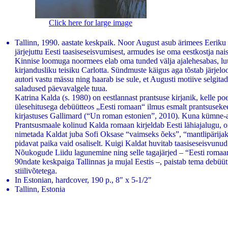
Click here for large image
Tallinn, 1990. aastate keskpaik. Noor August asub ärimees Eeriku
järjejuttu Eesti taasiseseisvumisest, armudes ise oma eestkostja nais
Kinnise loomuga noormees elab oma tunded välja ajalehesabas, luu
kirjandusliku teisiku Carlotta. Sündmuste käigus aga tõstab järjel
autori vastu mässu ning haarab ise sule, et Augusti motiive selgit
saladused päevavalgele tuua.
Katrina Kalda (s. 1980) on eestlannast prantsuse kirjanik, kelle poe
ülesehitusega debüütteos „Eesti romaan“ ilmus esmalt prantsusek
kirjastuses Gallimard (“Un roman estonien”, 2010). Kuna kümne-aa
Prantsusmaale kolinud Kalda romaan kirjeldab Eesti lähiajalugu,
nimetada Kaldat juba Sofi Oksase “vaimseks õeks”, “mantlipärijaks
pidavat paika vaid osaliselt. Kuigi Kaldat huvitab taasiseseisvunu
Nõukogude Liidu lagunemine ning selle tagajärjed – “Eesti romaa
90ndate keskpaiga Tallinnas ja mujal Eestis –, paistab tema debü
stiilivõtetega.
In Estonian, hardcover, 190 p., 8" x 5-1/2"
Tallinn, Estonia