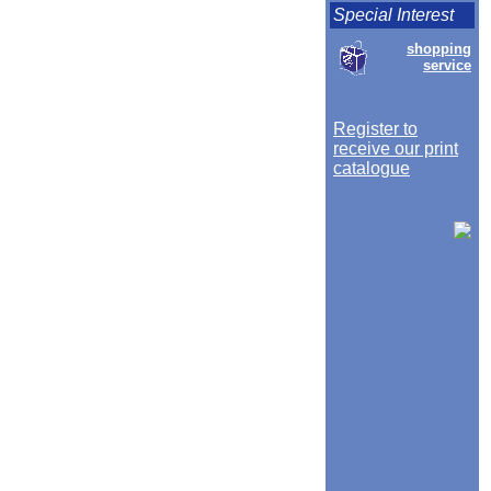
Special Interest
shopping
service
Register to
receive our print
catalogue