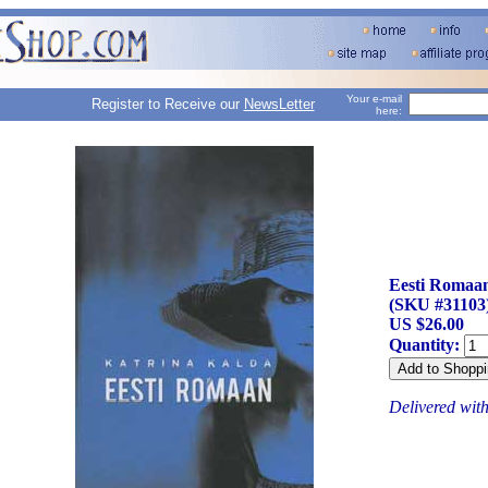
Your e-mail
Register to Receive our
NewsLetter
here:
Eesti Romaan
(SKU #31103
US $26.00
Quantity:
Delivered wit