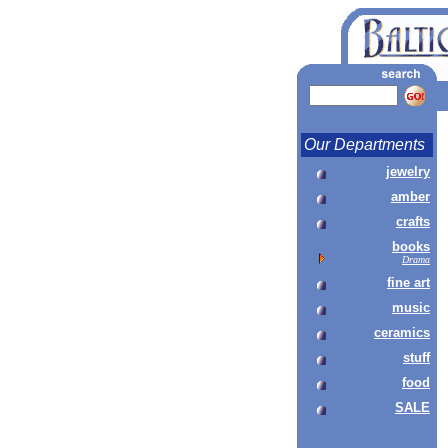
Our Departments
jewelry
amber
crafts
books
Drama
fine art
music
ceramics
stuff
food
SALE