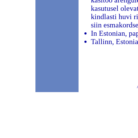
käsitöö arengul
kasutusel oleva
kindlasti huvi 
siin esmakordse
In Estonian, pa
Tallinn, Estoni