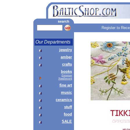
Register to Rece
Our Departments
jewelry
amber
crafts
books
Estonian
Needlework
fine art
music
ceramics
stuff
food
SALE