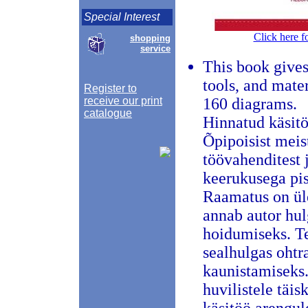
Special Interest
Click here f
shopping
service
This book gives
tools, and mate
Register to
receive our print
160 diagrams.
catalogue
Hinnatud käsit
Õpipoisist meis
töövahenditest j
keerukusega pist
Raamatus on üle
annab autor hul
hoidumiseks. Te
sealhulgas ohtr
kaunistamiseks.
huvilistele täi