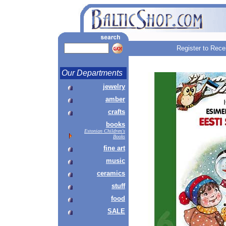
Register to Rece
Our Departments
jewelry
amber
crafts
books
Estonian Children's
Books
fine art
music
ceramics
stuff
food
SALE