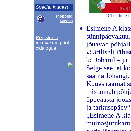
Special Interest
Click here f
shopping
service
Esimene A klass
sünnipäevakuu.
Register to
receive our print
jõuavad põhjali
catalogue
vääriliselt tähi
ka Johanil – ja
Selge see, et k
saama Johangi, 
Kuues raamat
mis annab põhja
õppeaasta jook
ja tarkusepäev“
„Esimene A klas
muinasjutukarne