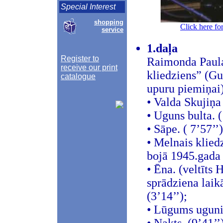
Special Interest
shopping
Click here fo
service
1.daļa
Register to
Raimonda Paula
receive our print
kliedziens” (Gu
catalogue
upuru piemiņai)
• Valda Skujiņa
• Uguns bulta. (
• Sāpe. ( 7’57’’)
• Melnais klied
bojā 1945.gada 6
• Ēna. (veltīts
sprādziena laikā
(3’14’’);
• Lūgums ugunij