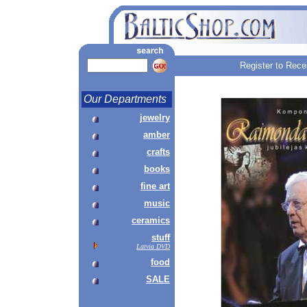
Register to Rece
Our Departments
jewelry
amber
crafts
books
fine art
music
ceramics
stuff
Latvia DVD
food
SALE