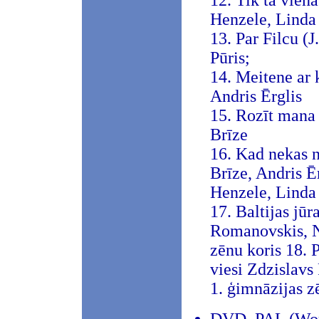
12. Tik tā viena
Henzele, Linda 
13. Par Filcu (
Pūris;
14. Meitene ar 
Andris Ērglis
15. Rozīt mana 
Brīze
16. Kad nekas na
Brīze, Andris Ē
Henzele, Linda
17. Baltijas jūr
Romanovskis, Nī
zēnu koris 18. P
viesi Zdzislavs
1. ģimnāzijas z