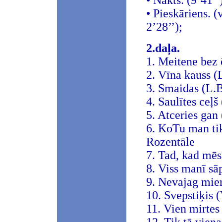
• Nakts. (9’41’’
• Pieskāriens. (
2’28’’);
2.daļa.
1. Meitene bez 
2. Vīna kauss (
3. Smaidas (L.B
4. Saulītes ceļš 
5. Atceries gan 
6. KoTu man tik
Rozentāle
7. Tad, kad mēs
8. Viss manī sā
9. Nevajag mier
10. Svepstiķis 
11. Vien mirtes 