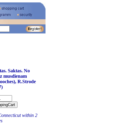
tas. Saktas. No
īdz musdienam
ooches), R.Strode
7)
onnecticut within 2
ys