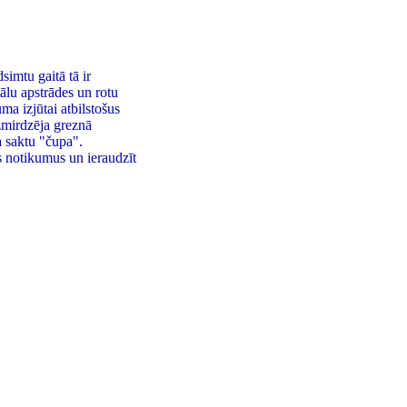
simtu gaitā tā ir
tālu apstrādes un rotu
ma izjūtai atbilstošus
uzmirdzēja greznā
a saktu "čupa".
s notikumus un ieraudzīt