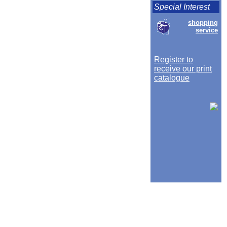
Special Interest
shopping
service
Register to
receive our print
catalogue