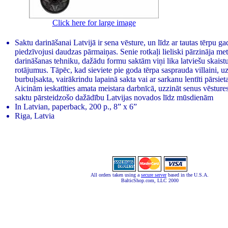
Click here for large image
Saktu darināšanai Latvijā ir sena vēsture, un līdz ar tautas tērpu gad
piedzīvojusi daudzas pārmaiņas. Senie rotkaļi lieliski pārzināja me
darināšanas tehniku, dažādu formu saktām viņi lika latviešu skaistu
rotājumus. Tāpēc, kad sieviete pie goda tērpa sasprauda villaini, 
burbuļsakta, vairākrindu lapainā sakta vai ar sarkanu lentīti pārsiet
Aicinām ieskatīties amata meistara darbnīcā, uzzināt senus vēsture
saktu pārsteidzošo dažādību Latvijas novados līdz mūsdienām
In Latvian, paperback, 200 p., 8” x 6”
Riga, Latvia
All orders taken using a
secure server
based in the U.S.A.
BalticShop.com, LLC 2000