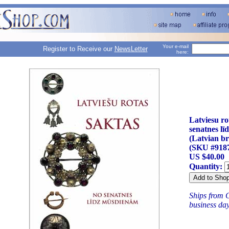
Your e-mail
Register to Receive our
NewsLetter
here:
Latviesu ro
senatnes l
(Latvian br
(SKU #918
US $40.00
Quantity:
Ships from C
business da