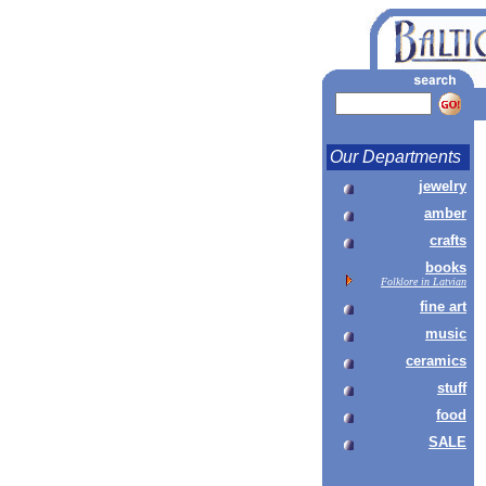
Our Departments
jewelry
amber
crafts
books
Folklore in Latvian
fine art
music
ceramics
stuff
food
SALE